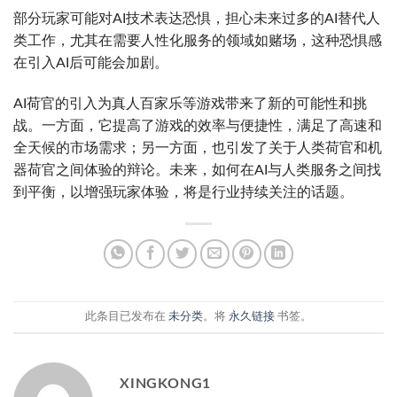
部分玩家可能对AI技术表达恐惧，担心未来过多的AI替代人
类工作，尤其在需要人性化服务的领域如赌场，这种恐惧感
在引入AI后可能会加剧。
AI荷官的引入为真人百家乐等游戏带来了新的可能性和挑
战。一方面，它提高了游戏的效率与便捷性，满足了高速和
全天候的市场需求；另一方面，也引发了关于人类荷官和机
器荷官之间体验的辩论。未来，如何在AI与人类服务之间找
到平衡，以增强玩家体验，将是行业持续关注的话题。
此条目已发布在
未分类
。将
永久链接
书签。
XINGKONG1