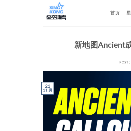
跳
到
首页
星
内
容
新地图Ancie
POSTE
21
11 月