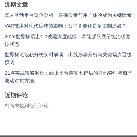
近期文章
真人互动平台竞争分析：直播质量与用户体验成为关键因素
VAR技术对现代足球的影响：公平竞赛还是争议制造者？
2026世界杯瑞士4-1波黑深度战报：欧陆强队展示统治级竞
技状态
世界杯论坛积分榜实时解读：出线形势分析与关键场次晋级
预测
21点实战策略解析：线上平台连输五把后的注码管理与概率
波动对抗方法
近期评论
您尚未收到任何评论。