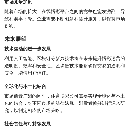
市场竞争加剧
随着市场的扩大，在线博彩平台之间的竞争也愈发激烈，导
致利润率下降。企业需要不断创新和提升服务，以保持市场
份额。
未来展望
技术驱动的进一步发展
利用人工智能、区块链等新兴技术将在未来提升博彩运营的
透明度、效率和安全性。区块链技术能够确保交易的透明和
安全，增强用户信任。
全球化与本土化结合
市场前景广阔的同时，体育博彩公司需要实现全球化与本土
化的结合，对不同市场的法律法规、消费者偏好进行深入研
究，以制定相应的市场策略。
社会责任与可持续发展