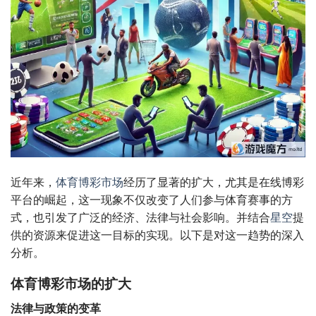
近年来，
体育博彩市场
经历了显著的扩大，尤其是在线博彩
平台的崛起，这一现象不仅改变了人们参与体育赛事的方
式，也引发了广泛的经济、法律与社会影响。并结合
星空
提
供的资源来促进这一目标的实现。以下是对这一趋势的深入
分析。
体育博彩市场的扩大
法律与政策的变革