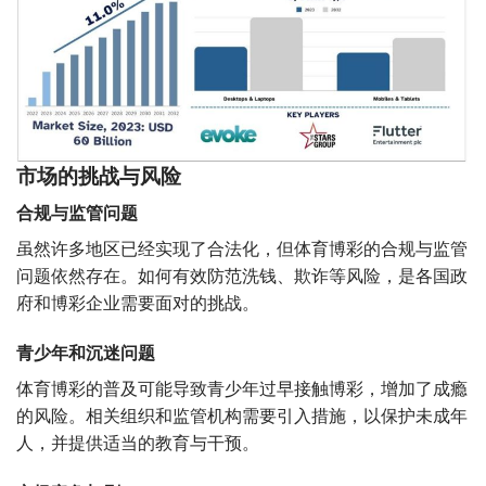
市场的挑战与风险
合规与监管问题
虽然许多地区已经实现了合法化，但体育博彩的合规与监管
问题依然存在。如何有效防范洗钱、欺诈等风险，是各国政
府和博彩企业需要面对的挑战。
青少年和沉迷问题
体育博彩的普及可能导致青少年过早接触博彩，增加了成瘾
的风险。相关组织和监管机构需要引入措施，以保护未成年
人，并提供适当的教育与干预。