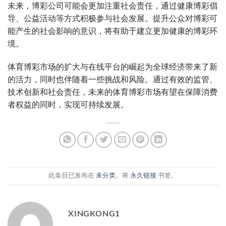
未来，博彩公司可能会更加注重社会责任，通过健康博彩倡
导、公益活动等方式积极参与社会发展。提升公众对博彩可
能产生的社会影响的意识，将有助于建立更加健康的博彩环
境。
体育博彩市场的扩大与在线平台的崛起为全球经济带来了新
的活力，同时也伴随着一些挑战和风险。通过有效的监管、
技术创新和社会责任，未来的体育博彩市场有望在保障消费
者权益的同时，实现可持续发展。
此条目已发布在
未分类
。将
永久链接
书签。
XINGKONG1