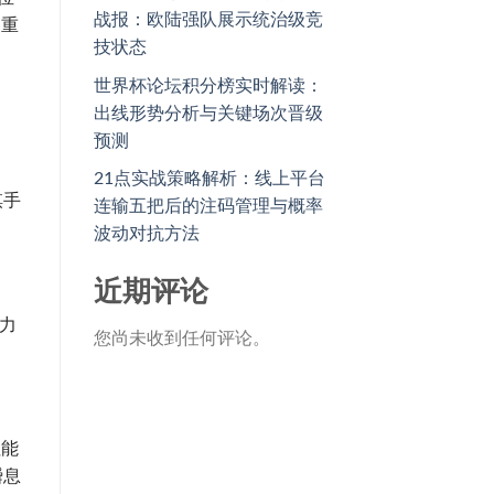
战报：欧陆强队展示统治级竞
的重
技状态
世界杯论坛积分榜实时解读：
出线形势分析与关键场次晋级
预测
21点实战策略解析：线上平台
棋手
连输五把后的注码管理与概率
波动对抗方法
近期评论
能力
您尚未收到任何评论。
。
往能
瞬息