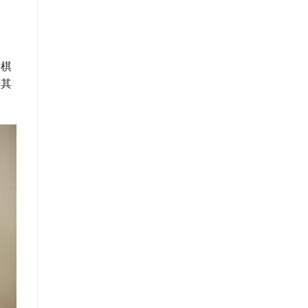
段棋
借其