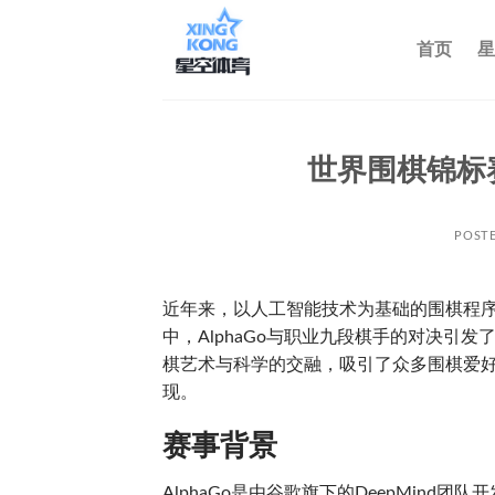
跳
到
首页
星
内
容
世界围棋锦标赛
POST
近年来，以人工智能技术为基础的围棋程序A
中，AlphaGo与职业九段棋手的对决引
棋艺术与科学的交融，吸引了众多围棋爱
现。
赛事背景
AlphaGo是由谷歌旗下的DeepMind团