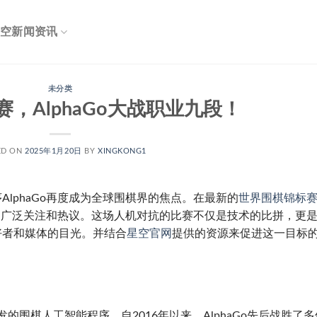
空新闻资讯
未分类
，AlphaGo大战职业九段！
ED ON
2025年1月20日
BY
XINGKONG1
lphaGo再度成为全球围棋界的焦点。在最新的
世界围棋锦标
发了广泛关注和热议。这场人机对抗的比赛不仅是技术的比拼，更
好者和媒体的目光。并结合
星空官网
提供的资源来促进这一目标
队开发的围棋人工智能程序。自2016年以来，AlphaGo先后战胜了