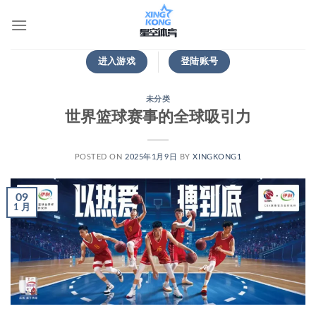
跳
到
内
容
进入游戏
登陆账号
未分类
世界篮球赛事的全球吸引力
POSTED ON
2025年1月9日
BY
XINGKONG1
09
1 月