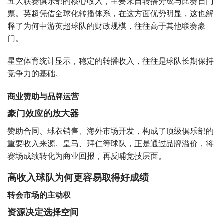
五大联赛俱乐部的核心收入，主要来自转播分成与比赛日门
票。英超凭借全球化转播体系，在这方面优势明显，这也解
释了为何中游英超球队的财政规模，往往高于其他联赛豪
门。
星空体育统计显示，稳定的转播收入，往往是球队长期保持
竞争力的基础。
商业赞助与品牌运营
豪门效应的放大器
赞助合同、球衣销售、海外市场开发，构成了顶级俱乐部的
重要收入来源。皇马、拜仁等球队，正是通过品牌溢价，将
赛场成绩转化为商业回报，再反哺竞技层面。
高收入球队为何更容易取得好成绩
转会市场的主动权
资源决定选择空间