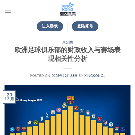
跳
到
内
容
进入游戏
登陆账号
未分类
欧洲足球俱乐部的财政收入与赛场表
现相关性分析
POSTED ON
2025年12月23日
BY
XINGKONG1
23
12 月