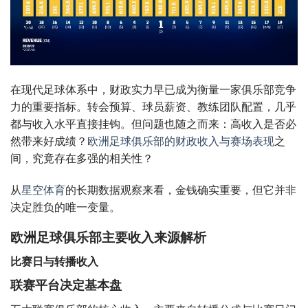
在现代足球体系中，财政实力早已成为衡量一家俱乐部竞争
力的重要指标。转会预算、球员薪资、教练团队配置，几乎
都与收入水平直接挂钩。但问题也随之而来：高收入是否必
然带来好成绩？
欧洲足球俱乐部的财政收入与赛场表现
之
间，究竟存在多强的相关性？
从
星空体育
的长期数据观察来看，金钱确实重要，但它并非
决定胜负的唯一变量。
欧洲足球俱乐部主要收入来源解析
比赛日与转播收入
联赛平台决定基本盘