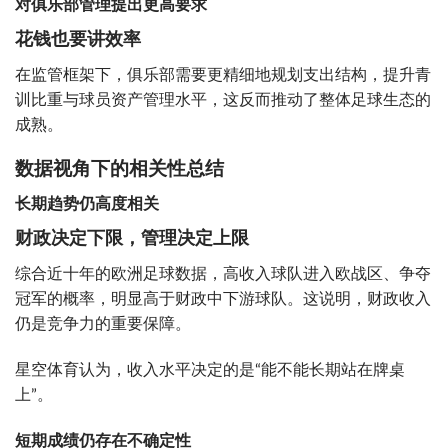
对俱乐部管理提出更高要求
花钱也要讲效率
在监管框架下，俱乐部需要更精细地规划支出结构，提升青
训比重与球员资产管理水平，这反而推动了整体足球生态的
成熟。
数据视角下的相关性总结
长期趋势仍高度相关
财政决定下限，管理决定上限
综合近十年的欧洲足球数据，高收入球队进入欧战区、争夺
冠军的概率，明显高于财政中下游球队。这说明，财政收入
仍是竞争力的重要保障。
星空体育认为，收入水平决定的是“能不能长期站在牌桌
上”。
短期成绩仍存在不确定性