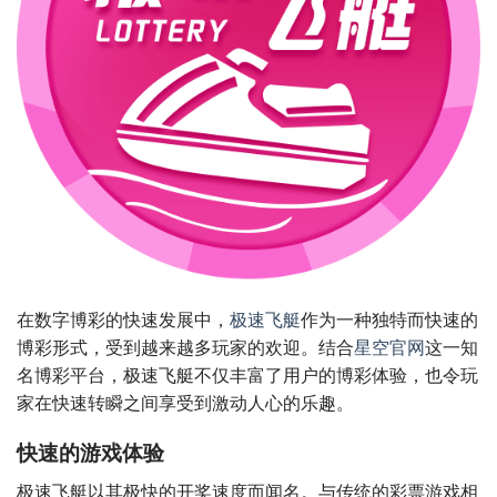
在数字博彩的快速发展中，
极速飞艇
作为一种独特而快速的
博彩形式，受到越来越多玩家的欢迎。结合
星空官网
这一知
名博彩平台，极速飞艇不仅丰富了用户的博彩体验，也令玩
家在快速转瞬之间享受到激动人心的乐趣。
快速的游戏体验
极速飞艇以其极快的开奖速度而闻名。与传统的彩票游戏相