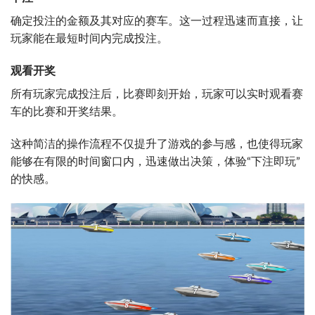
确定投注的金额及其对应的赛车。这一过程迅速而直接，让
玩家能在最短时间内完成投注。
观看开奖
所有玩家完成投注后，比赛即刻开始，玩家可以实时观看赛
车的比赛和开奖结果。
这种简洁的操作流程不仅提升了游戏的参与感，也使得玩家
能够在有限的时间窗口内，迅速做出决策，体验“下注即玩”
的快感。