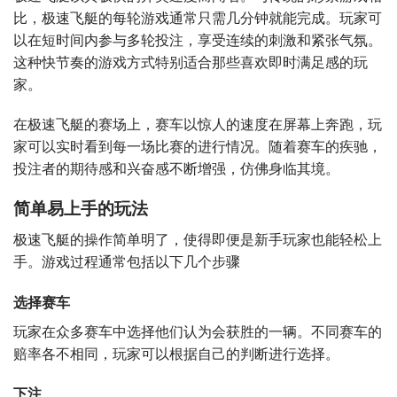
比，极速飞艇的每轮游戏通常只需几分钟就能完成。玩家可
以在短时间内参与多轮投注，享受连续的刺激和紧张气氛。
这种快节奏的游戏方式特别适合那些喜欢即时满足感的玩
家。
在极速飞艇的赛场上，赛车以惊人的速度在屏幕上奔跑，玩
家可以实时看到每一场比赛的进行情况。随着赛车的疾驰，
投注者的期待感和兴奋感不断增强，仿佛身临其境。
简单易上手的玩法
极速飞艇的操作简单明了，使得即便是新手玩家也能轻松上
手。游戏过程通常包括以下几个步骤
选择赛车
玩家在众多赛车中选择他们认为会获胜的一辆。不同赛车的
赔率各不相同，玩家可以根据自己的判断进行选择。
下注