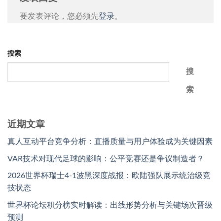
要发表评论，您必须先
登录
。
搜索
搜
索
近期文章
真人互动平台竞争分析：直播质量与用户体验成为关键因素
VAR技术对现代足球的影响：公平竞赛还是争议制造者？
2026世界杯瑞士4-1波黑深度战报：欧陆强队展示统治级竞
技状态
世界杯论坛积分榜实时解读：出线形势分析与关键场次晋级
预测