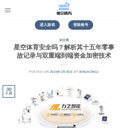
跳
到
内
容
进入游戏
登陆账号
未分类
星空体育安全吗？解析其十五年零事
故记录与双重端到端资金加密技术
POSTED ON
2026年3月30日
BY
XINGKONG1
30
3 月