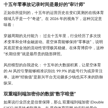
十五年零事故记录时间是最好的“审计师”
正如你所提到的，十五年的运营历史在变幻莫测的在线体育
领域几乎是一个“奇迹”。在 2026 年的视角下，这种沉淀意
味着：
穿越周期的兑付能力： 过去十五年里，行业经历了多次技
术变革和全球金融波动。星空体育能够保持“零事故”，说明
其底层资金池的流动性管理极其稳健。在体育博弈中，这种
“长期信誉”就是最昂贵的隐形牌照。
风控模型的自我进化： 十五年的大数据积累，让星空体育
的 AI 风控引擎能够精准识别出 99.9% 的盗号行为或异常注
单。这种“经验值”是新兴平台无论砸多少钱也买不来的防御
纵深。
双重端到端加密你的数据“数字暗堡”
如果说行业历史是信誉保障，那么 双重端到端加密 (Double