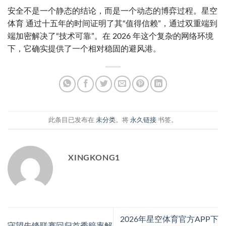
安全不是一个静态的结论，而是一个动态的博弈过程。星空
体育 通过十五年的时间证明了其“值得信赖”，通过双重端到
端加密解决了“技术可靠”。在 2026 年这个复杂的网络环境
下，它确实提供了一个相对稳固的避风港。
此条目已发布在
未分类
。将
永久链接
书签。
XINGKONG1
2026年星空体育官方APP下
守望先锋联赛回归首秀赔率解