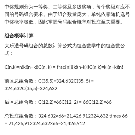
中奖规则分为一等奖、二等奖及多级奖项，每个奖级对应不
同的号码组合要求。由于组合数量庞大，单纯依靠随机选号
中奖概率极低，因此掌握号码组合概率对投注至关重要。
组合概率计算
大乐透号码组合的总数计算公式为组合数学中的组合数公
式：
C(n,k)=n!k!(n−k)!C(n, k) = frac{n!}{k!(n-k)!}
C
(
n
,
k
)
=
k
!
(
n
−
k
)!
n
!
前区总组合数：
C(35,5)=324,632C(35, 5) =
324,632
C
(
35
,
5
)
=
324
,
632
后区总组合数：
C(12,2)=66C(12, 2) = 66
C
(
12
,
2
)
=
66
总投注组合数：
324,632×66=21,426,912324,632 times 66
= 21,426,912
324
,
632
×
66
=
21
,
426
,
912