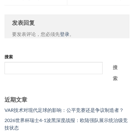
发表回复
要发表评论，您必须先
登录
。
搜索
搜
索
近期文章
VAR技术对现代足球的影响：公平竞赛还是争议制造者？
2026世界杯瑞士4-1波黑深度战报：欧陆强队展示统治级竞
技状态