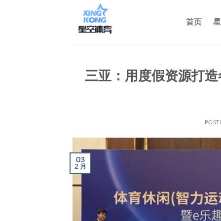
跳
到
首页
星
内
容
三亚：用度假资源打造
POST
03
2 月