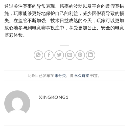
通过关注赛事的异常表现、赔率的波动以及平台的反假赛措
施，玩家能够更好地保护自己的利益，减少因假赛导致的损
失。在监管不断加强、技术日益成熟的今天，玩家可以更加
放心地参与到电竞赛事投注中，享受更加公正、安全的电竞
博彩体验。
此条目已发布在
未分类
。将
永久链接
书签。
XINGKONG1