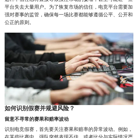
平台失去大量用户。为了恢复市场的信任，电竞平台需要加
强对赛事的监管，确保每一场比赛都能够遵循公平、公开和
公正的原则。
如何识别假赛并规避风险？
留意不寻常的赛果和赔率波动
识别电竞假赛，首先要关注赛果和赔率的异常波动。例如，
在某些比赛中，强队突然表现不佳，或者比分与实际情况严