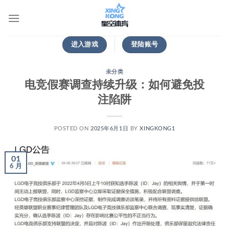
跳
到
内
容
进入游戏
登陆账号
未分类
电竞假赛调查持续升级：如何避免投
注陷阱
POSTED ON
2025年6月1日
BY
XINGKONG1
01
6 月