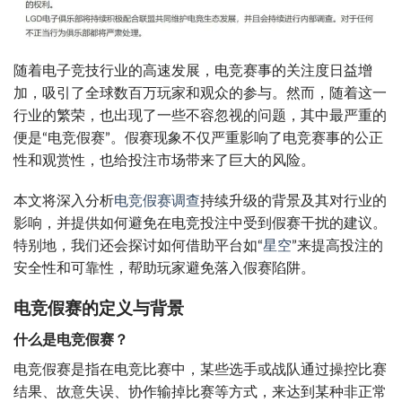
随着电子竞技行业的高速发展，电竞赛事的关注度日益增
加，吸引了全球数百万玩家和观众的参与。然而，随着这一
行业的繁荣，也出现了一些不容忽视的问题，其中最严重的
便是“电竞假赛”。假赛现象不仅严重影响了电竞赛事的公正
性和观赏性，也给投注市场带来了巨大的风险。
本文将深入分析
电竞假赛调查
持续升级的背景及其对行业的
影响，并提供如何避免在电竞投注中受到假赛干扰的建议。
特别地，我们还会探讨如何借助平台如“
星空
”来提高投注的
安全性和可靠性，帮助玩家避免落入假赛陷阱。
电竞假赛的定义与背景
什么是电竞假赛？
电竞假赛是指在电竞比赛中，某些选手或战队通过操控比赛
结果、故意失误、协作输掉比赛等方式，来达到某种非正常