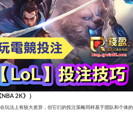
NBA 2K》）
游戏在玩法上有较大差异，但它们的投注策略同样基于团队和个体