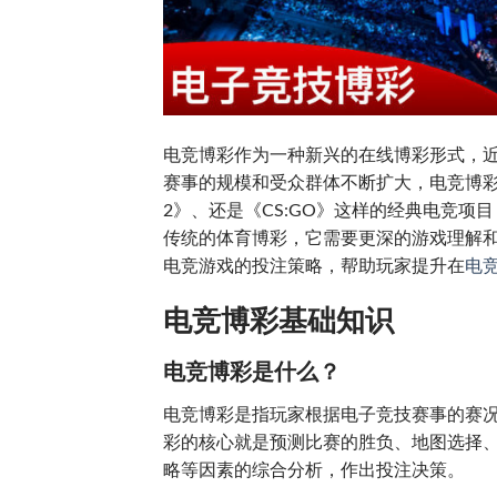
电竞博彩作为一种新兴的在线博彩形式，
赛事的规模和受众群体不断扩大，电竞博彩
2》、还是《CS:GO》这样的经典电竞
传统的体育博彩，它需要更深的游戏理解和
电竞游戏的投注策略，帮助玩家提升在
电
电竞博彩基础知识
电竞博彩是什么？
电竞博彩是指玩家根据电子竞技赛事的赛
彩的核心就是预测比赛的胜负、地图选择
略等因素的综合分析，作出投注决策。