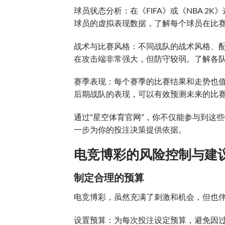
球员状态分析：在《FIFA》或《NBA 
球员的虚拟表现数据，了解每个球员在比
战术与比赛风格：不同战队的战术风格、
在攻击端非常强大，但防守较弱。了解各
赛季表现：每个赛季的比赛结果和走势也
后期战队的表现，可以有效预测未来的比
通过“星空体育官网”，你不仅能参与到这
一步为你的投注决策提供依据。
电竞博彩的风险控制与建
制定合理的预算
电竞博彩，虽然充满了刺激和机会，但也
设置预算：为每次投注设定预算，避免因