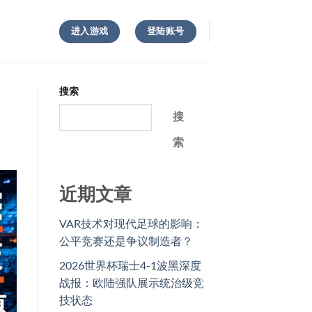
进入游戏
登陆账号
搜索
搜
索
近期文章
VAR技术对现代足球的影响：
公平竞赛还是争议制造者？
2026世界杯瑞士4-1波黑深度
战报：欧陆强队展示统治级竞
技状态