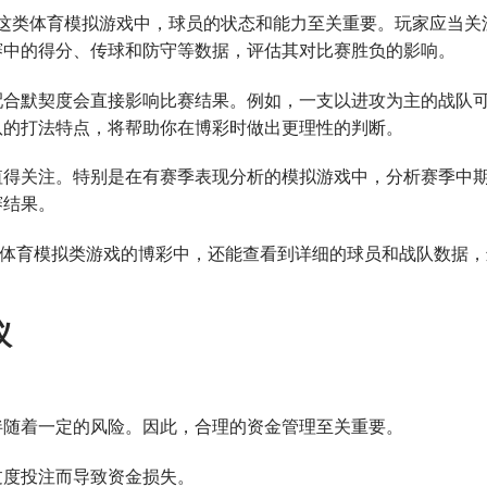
2K》这类体育模拟游戏中，球员的状态和能力至关重要。玩家应当关
赛中的得分、传球和防守等数据，评估其对比赛胜负的影响。
配合默契度会直接影响比赛结果。例如，一支以进攻为主的战队
队的打法特点，将帮助你在博彩时做出更理性的判断。
值得关注。特别是在有赛季表现分析的模拟游戏中，分析赛季中
赛结果。
些体育模拟类游戏的博彩中，还能查看到详细的球员和战队数据，
议
伴随着一定的风险。因此，合理的资金管理至关重要。
过度投注而导致资金损失。