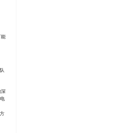
可能
队
的深
的电
方