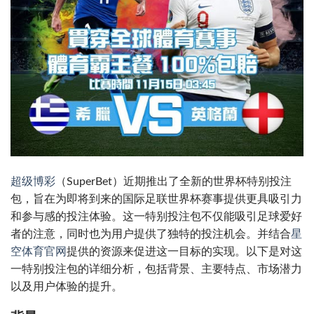
超级博彩
（SuperBet）近期推出了全新的世界杯特别投注
包，旨在为即将到来的国际足联世界杯赛事提供更具吸引力
和参与感的投注体验。这一特别投注包不仅能吸引足球爱好
者的注意，同时也为用户提供了独特的投注机会。并结合
星
空体育官网
提供的资源来促进这一目标的实现。以下是对这
一特别投注包的详细分析，包括背景、主要特点、市场潜力
以及用户体验的提升。