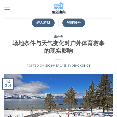
跳
到
内
容
进入游戏
登陆账号
未分类
场地条件与天气变化对户外体育赛事
的现实影响
POSTED ON
2026年3月14日
BY
XINGKONG1
14
3 月