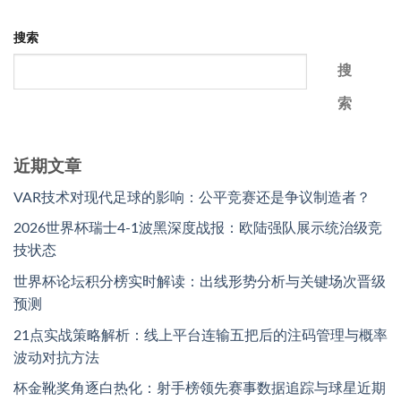
搜索
搜
索
近期文章
VAR技术对现代足球的影响：公平竞赛还是争议制造者？
2026世界杯瑞士4-1波黑深度战报：欧陆强队展示统治级竞
技状态
世界杯论坛积分榜实时解读：出线形势分析与关键场次晋级
预测
21点实战策略解析：线上平台连输五把后的注码管理与概率
波动对抗方法
杯金靴奖角逐白热化：射手榜领先赛事数据追踪与球星近期