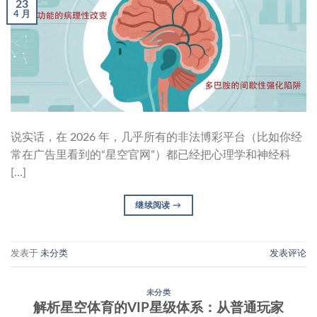
23
4 月
说实话，在 2026 年，几乎所有的非法博彩平台（比如你经
常在广告里看到的“星空官网”）都已经把心理学和神经科
[…]
继续阅读
→
发表于
未分类
发表评论
未分类
解析星空体育的VIP星级体系：从普通玩家