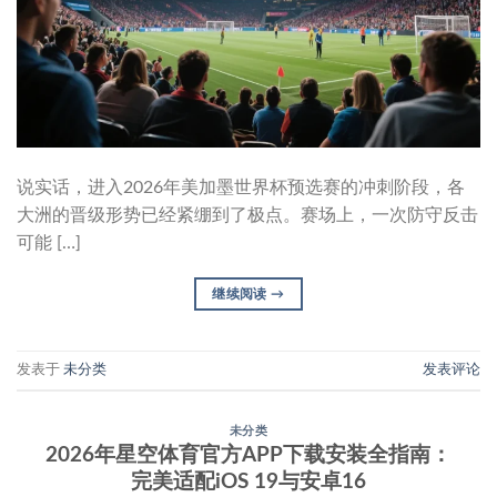
说实话，进入2026年美加墨世界杯预选赛的冲刺阶段，各
大洲的晋级形势已经紧绷到了极点。赛场上，一次防守反击
可能 […]
继续阅读
→
发表于
未分类
发表评论
未分类
2026年星空体育官方APP下载安装全指南：
完美适配iOS 19与安卓16