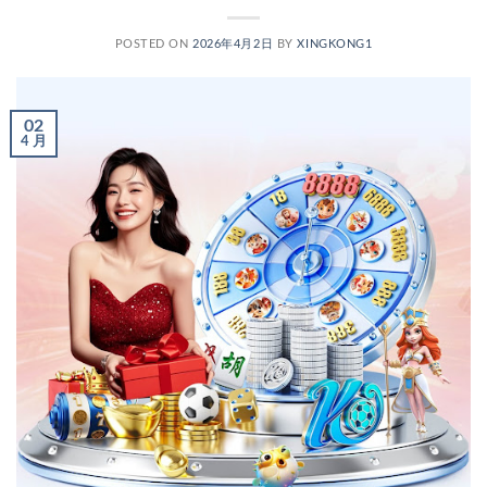
POSTED ON
2026年4月2日
BY
XINGKONG1
02
4 月