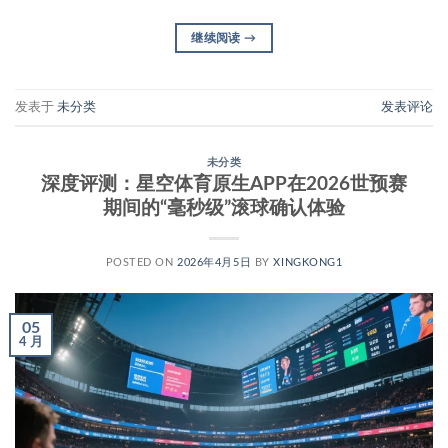
继续阅读
→
发表于
未分类
发表评论
未分类
深度评测：星空体育原生APP在2026世预赛
期间的“毫秒级”滚球确认体验
POSTED ON
2026年4月5日
BY
XINGKONG1
05
4 月