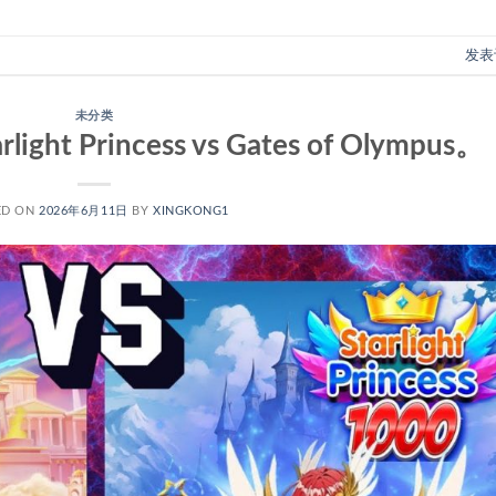
发表
未分类
 Princess vs Gates of Olympus。
ED ON
2026年6月11日
BY
XINGKONG1