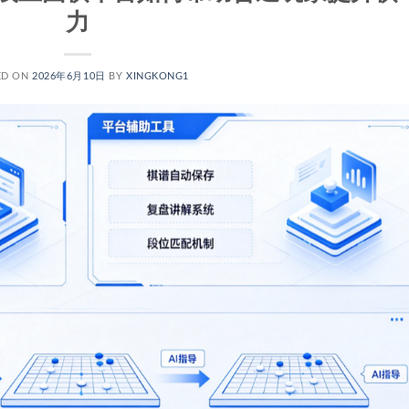
力
ED ON
2026年6月10日
BY
XINGKONG1