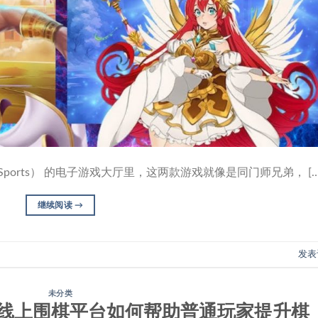
 Sports） 的电子游戏大厅里，这两款游戏就像是同门师兄弟， […
继续阅读
→
发表
未分类
：线上围棋平台如何帮助普通玩家提升棋