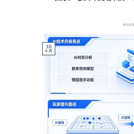
POST
10
6 月