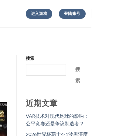
进入游戏
登陆账号
搜索
搜
索
近期文章
VAR技术对现代足球的影响：
公平竞赛还是争议制造者？
2026世界杯瑞士4-1波黑深度